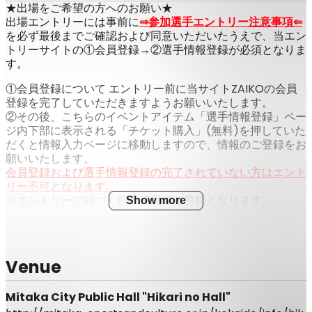
★出場をご希望の方へのお願い★
出場エントリーには事前に
⇒参加選手エントリー注意事項⇐
を必ず最後までご確認および同意いただいたうえで、当エン
トリーサイトの①会員登録→②選手情報登録が必須となりま
す。
①会員登録について エントリー前に当サイトZAIKOの会員
登録を完了していただきますようお願いいたします。
②その後、こちらのイベントアイテム「選手情報登録」ペー
ジ内下部に表示される「チケット購入」(無料)を押していた
だくと情報入力ページに移動しますので、情報のご登録をお
願いいたします。
会員登録および選手情報登録の完了されていない方はエント
リー不可となります。
※エントリーに紐づく個人情報のご登録となります
Show more
※PCからの場合はページ内画面右側に表示の「チケットを
選択」→「お申込」→情報入力となります
予めご理解ご協力の程、よろしくお願い申し上げます。
Venue
Mitaka City Public Hall "Hikari no Hall"