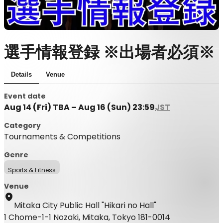
選手情報登録 ※出場者必須※
Details
Venue
Event date
Aug 14 (Fri) TBA – Aug 16 (Sun) 23:59
JST
Category
Tournaments & Competitions
Genre
Sports & Fitness
Venue
Mitaka City Public Hall "Hikari no Hall"
1 Chome-1-1 Nozaki, Mitaka, Tokyo 181-0014