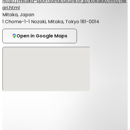
http://mitaka-sportsandculture.or.jp/kokaido/info/hik
ari.html
Mitaka, Japan
1 Chome-1-1 Nozaki, Mitaka, Tokyo 181-0014
Open in Google Maps