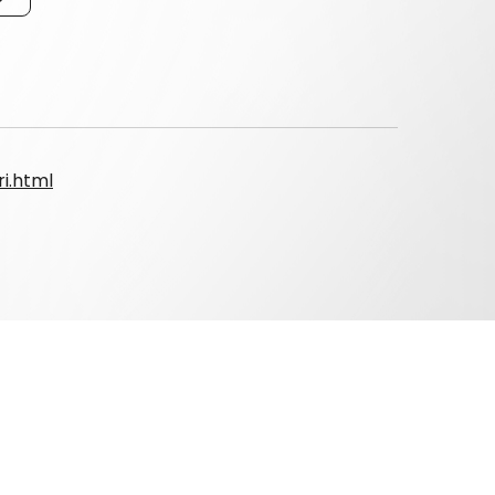
(ビースティ)部門ほど筋肉量を必要としません。
に満ちた堂々 とした舞台上のパフォーマンスを審
背)、 腕(三角筋・二頭筋・三頭筋のセパレート)、
レート)を重視します。尚且つ、各部位がバランス
位のアウトライン・カットが出ていること。
に見合った衣装であればOK)
i.html
は大会前の案内メールにて最終確認いただくようお
ラインへ整列