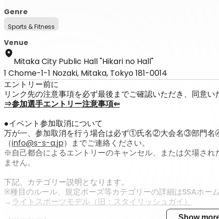
Genre
Sports & Fitness
Venue
Mitaka City Public Hall "Hikari no Hall"
1 Chome-1-1 Nozaki, Mitaka, Tokyo 181-0014
エントリー前に
リンク先の注意事項を必ず最後までご確認いただき、同意い
⇒参加選手エントリー注意事項⇐
●イベント参加取消について
万が一、参加取消を行う場合は必ず①氏名②大会名③部門名④
（
info@s-s-a.jp
）までご連絡ください。
※自己都合によるエントリーのキャンセル、または欠場され
ません。
下記、カテゴリー説明となります。
※種目のルール、規定ポーズ等カテゴリーの詳細はSSAホー
→
ライトスポーツモデル（旧：スタイリッシュガイ）
Show mor