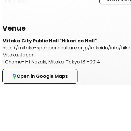
【審査基準】
①全体的な印象を見る事からスタートします。スポーツモデル
全体的な肉体の発達状態、バランスの取れたスタイル、自信
査していきます。
②肩、胸(インクライン・デクライン)の発達、背中(上背・下
Venue
腹筋がしっかりと割れているか、 太腿の発達(四頭筋のセパ
よくついていることと、 しっかりと絞れていて、全ての部
Mitaka City Public Hall "Hikari no Hall"
【服装規定】
※衣装および競技服の指定はございません(下記
http://mitaka-sportsandculture.or.jp/kokaido/info/hikar
競技用パンツ（カラー、デザイン問わず自由）
Mitaka, Japan
1 Chome-1-1 Nozaki, Mitaka, Tokyo 181-0014
【審査方法・進行】※変更の可能性もございますので、詳細
願いいたします。
＜１ステージ２ラウンド審査＞
Open in Google Maps
●１ラウンド
・１名ずつ下手より入場し手前センターで１ポーズ→バック
・一斉に規定ポーズ
・ピックアップ審査
●２ラウンド
・進出者発表
→進出者のみバックラインへ整列
・一斉に規定ポーズ
・フリーポーズ審査(20秒3ポーズ目安)